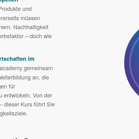
, Produkte und
ererseits müssen
chern. Nachhaltigkeit
bsfaktor – doch wie
rtschaften im
rm academy gemeinsam
eiterbildung an, die
gen für
 entwickeln. Von der
– dieser Kurs führt Sie
gkeitsziele.