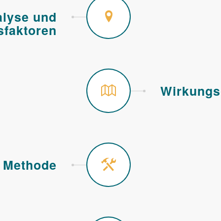
alyse und
sfaktoren
Wirkungso
t Methode