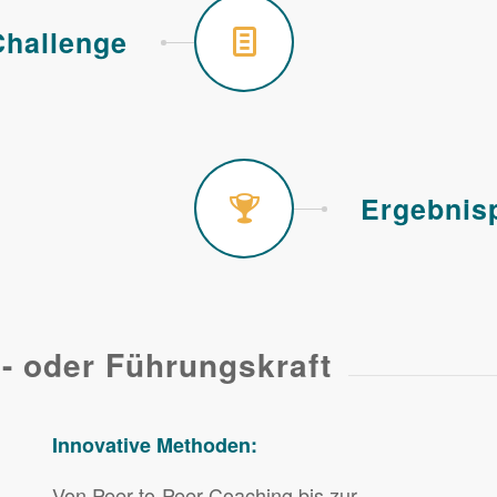
Challenge
Ergebnisp
h- oder Führungskraft
Innovative Methoden:
Von Peer-to-Peer-Coaching bis zur